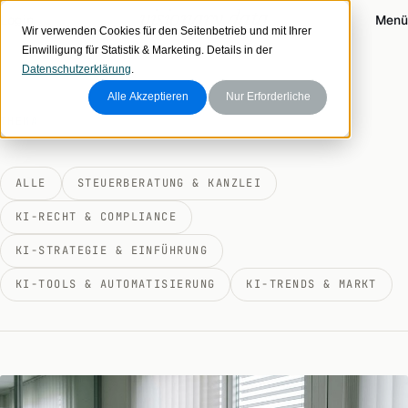
Zum Inhalt
visionary data
Login
Menü
Wir verwenden Cookies für den Seitenbetrieb und mit Ihrer
Einwilligung für Statistik & Marketing. Details in der
Datenschutzerklärung
.
Alle Akzeptieren
Nur Erforderliche
THEMA
ALLE
STEUERBERATUNG & KANZLEI
KI-RECHT & COMPLIANCE
KI-STRATEGIE & EINFÜHRUNG
KI-TOOLS & AUTOMATISIERUNG
KI-TRENDS & MARKT