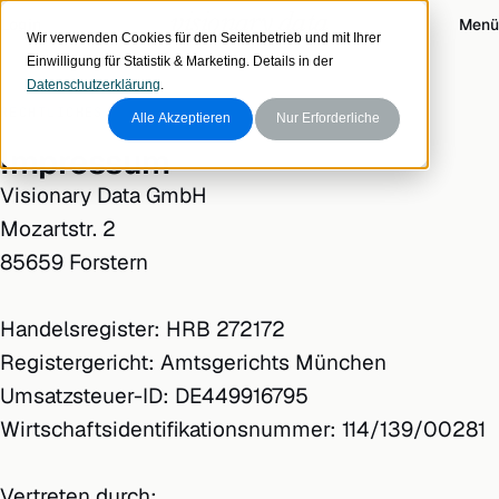
Zum Inhalt
visionary data
Login
Menü
Wir verwenden Cookies für den Seitenbetrieb und mit Ihrer
Einwilligung für Statistik & Marketing. Details in der
Datenschutzerklärung
.
RECHTLICHES
Alle Akzeptieren
Nur Erforderliche
Impressum
Visionary Data GmbH
Mozartstr. 2
85659 Forstern
Handelsregister: HRB 272172
Registergericht: Amtsgerichts München
Umsatzsteuer-ID: DE449916795
Wirtschaftsidentifikationsnummer: 114/139/00281
Vertreten durch: