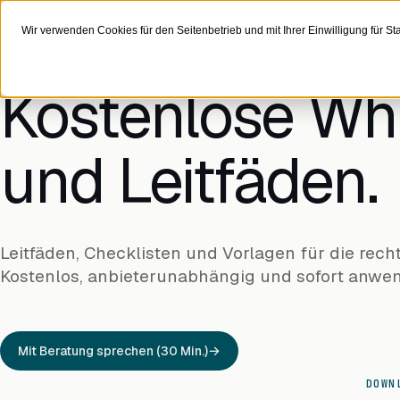
Zum Inhalt
Lösungen
Kunden
Ressourcen
Über Uns
Wir verwenden Cookies für den Seitenbetrieb und mit Ihrer Einwilligung für Stat
RESSOURCEN
Kostenlose Wh
und Leitfäden.
Leitfäden, Checklisten und Vorlagen für die rech
Kostenlos, anbieterunabhängig und sofort anwe
Mit Beratung sprechen (30 Min.)
DOWN