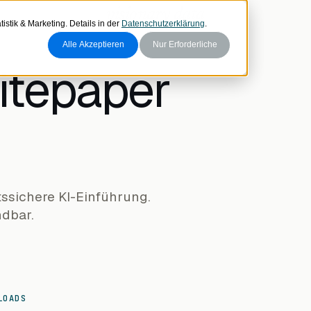
visionary data
istik & Marketing. Details in der
Datenschutzerklärung
.
Alle Akzeptieren
Nur Erforderliche
itepaper
tssichere KI-Einführung.
ndbar.
LOADS