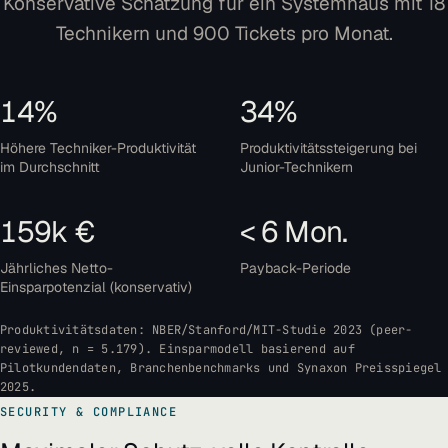
Konservative Schätzung für ein Systemhaus mit 18
Technikern und 900 Tickets pro Monat.
14%
34%
Höhere Techniker-Produktivität
Produktivitätssteigerung bei
im Durchschnitt
Junior-Technikern
159k €
< 6 Mon.
Jährliches Netto-
Payback-Periode
Einsparpotenzial (konservativ)
Produktivitätsdaten: NBER/Stanford/MIT-Studie 2023 (peer-
reviewed, n = 5.179). Einsparmodell basierend auf
Pilotkundendaten, Branchenbenchmarks und Synaxon Preisspiegel
2025.
SECURITY & COMPLIANCE