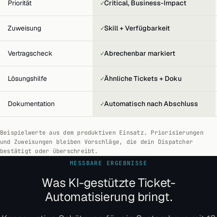
Ja.
Priorität
✓
Critical, Business-Impact
Ja.
Zuweisung
✓
Skill + Verfügbarkeit
Ja.
Vertragscheck
✓
Abrechenbar markiert
Ja.
Lösungshilfe
✓
Ähnliche Tickets + Doku
Ja.
Dokumentation
✓
Automatisch nach Abschluss
Beispielwerte aus dem produktiven Einsatz. Priorisierungen
und Zuweisungen bleiben Vorschläge, die dein Dispatcher
bestätigt oder überschreibt.
MESSBARE ERGEBNISSE
Was KI-gestützte Ticket-
Automatisierung bringt.