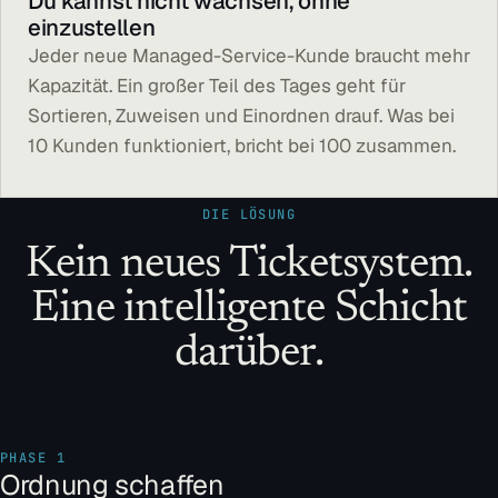
Du kannst nicht wachsen, ohne
einzustellen
Jeder neue Managed-Service-Kunde braucht mehr
Kapazität. Ein großer Teil des Tages geht für
Sortieren, Zuweisen und Einordnen drauf. Was bei
10 Kunden funktioniert, bricht bei 100 zusammen.
DIE LÖSUNG
Kein neues Ticketsystem.
Eine intelligente Schicht
darüber.
PHASE 1
Ordnung schaffen