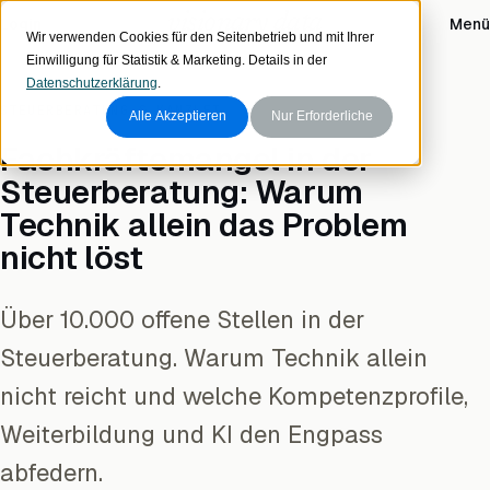
Zum Inhalt
visionary data
Login
Menü
Wir verwenden Cookies für den Seitenbetrieb und mit Ihrer
Einwilligung für Statistik & Marketing. Details in der
Datenschutzerklärung
.
STEUERBERATUNG & KANZLEI
Alle Akzeptieren
Nur Erforderliche
Fachkräftemangel in der
Steuerberatung: Warum
Technik allein das Problem
nicht löst
Über 10.000 offene Stellen in der
Steuerberatung. Warum Technik allein
nicht reicht und welche Kompetenzprofile,
Weiterbildung und KI den Engpass
abfedern.