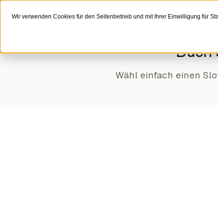
Zum Inhalt
Lösungen
Kunden
Ressourcen
Über Uns
Wir verwenden Cookies für den Seitenbetrieb und mit Ihrer Einwilligung für Stat
Buch 
Wähl einfach einen Slo