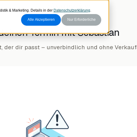
visionary data
istik & Marketing. Details in der
Datenschutzerklärung
.
TERMIN BUCHEN
Alle Akzeptieren
Nur Erforderliche
deinen Termin mit Sebastian
t, der dir passt – unverbindlich und ohne Verkau