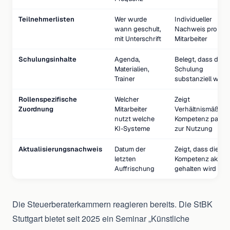
Teilnehmerlisten
Wer wurde
Individueller
wann geschult,
Nachweis pro
mit Unterschrift
Mitarbeiter
Schulungsinhalte
Agenda,
Belegt, dass die
Materialien,
Schulung
Trainer
substanziell war
Rollenspezifische
Welcher
Zeigt
Zuordnung
Mitarbeiter
Verhältnismäßigke
nutzt welche
Kompetenz passt
KI-Systeme
zur Nutzung
Aktualisierungsnachweis
Datum der
Zeigt, dass die
letzten
Kompetenz aktuel
Auffrischung
gehalten wird
Die Steuerberaterkammern reagieren bereits. Die StBK
Stuttgart bietet seit 2025 ein Seminar „Künstliche