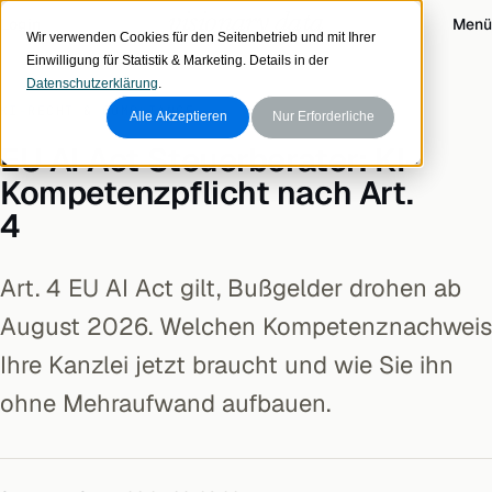
Zum Inhalt
visionary data
Login
Menü
Wir verwenden Cookies für den Seitenbetrieb und mit Ihrer
Einwilligung für Statistik & Marketing. Details in der
Datenschutzerklärung
.
KI-RECHT & COMPLIANCE
Alle Akzeptieren
Nur Erforderliche
EU AI Act Steuerberater: KI-
Kompetenzpflicht nach Art.
4
Art. 4 EU AI Act gilt, Bußgelder drohen ab
August 2026. Welchen Kompetenznachweis
Ihre Kanzlei jetzt braucht und wie Sie ihn
ohne Mehraufwand aufbauen.