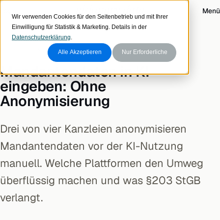
Zum Inhalt
visionary data
Login
Menü
Wir verwenden Cookies für den Seitenbetrieb und mit Ihrer
Einwilligung für Statistik & Marketing. Details in der
Datenschutzerklärung
.
KI-RECHT & COMPLIANCE
Alle Akzeptieren
Nur Erforderliche
Mandantendaten in KI
eingeben: Ohne
Anonymisierung
Drei von vier Kanzleien anonymisieren
Mandantendaten vor der KI-Nutzung
manuell. Welche Plattformen den Umweg
überflüssig machen und was §203 StGB
verlangt.