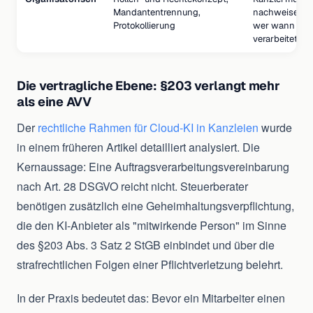
Mandantentrennung,
nachweisen k
Protokollierung
wer wann wel
verarbeitet hat
Die vertragliche Ebene: §203 verlangt mehr
als eine AVV
Der
rechtliche Rahmen für Cloud-KI in Kanzleien
wurde
in einem früheren Artikel detailliert analysiert. Die
Kernaussage: Eine Auftragsverarbeitungsvereinbarung
nach Art. 28 DSGVO reicht nicht. Steuerberater
benötigen zusätzlich eine Geheimhaltungsverpflichtung,
die den KI-Anbieter als "mitwirkende Person" im Sinne
des §203 Abs. 3 Satz 2 StGB einbindet und über die
strafrechtlichen Folgen einer Pflichtverletzung belehrt.
In der Praxis bedeutet das: Bevor ein Mitarbeiter einen