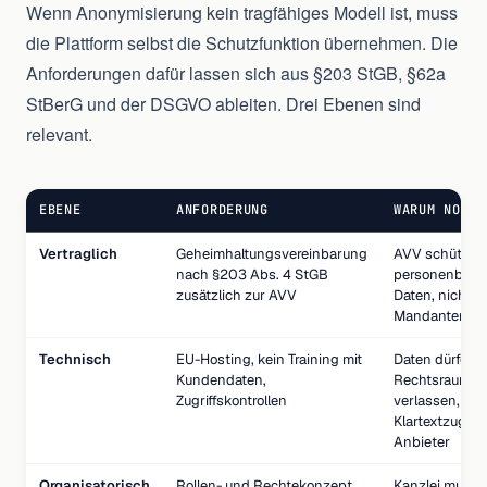
Wenn Anonymisierung kein tragfähiges Modell ist, muss
die Plattform selbst die Schutzfunktion übernehmen. Die
Anforderungen dafür lassen sich aus §203 StGB, §62a
StBerG und der DSGVO ableiten. Drei Ebenen sind
relevant.
EBENE
ANFORDERUNG
WARUM NOTWE
Vertraglich
Geheimhaltungsvereinbarung
AVV schützt n
nach §203 Abs. 4 StGB
personenbez
zusätzlich zur AVV
Daten, nicht
Mandantenge
Technisch
EU-Hosting, kein Training mit
Daten dürfen 
Kundendaten,
Rechtsraum ni
Zugriffskontrollen
verlassen, kei
Klartextzugriff
Anbieter
Organisatorisch
Rollen- und Rechtekonzept,
Kanzlei muss